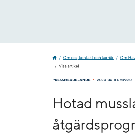
Gå
till
innehåll
Om oss, kontakt och karriär
Om Havs
Visa artikel
•
PRESSMEDDELANDE
2020-06-11 07:49:20
Hotad mussla 
åtgärdsprog