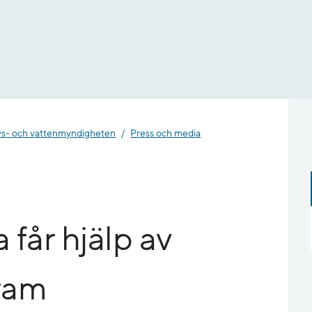
- och vatten­myndigheten
Press och media
får hjälp av
ram