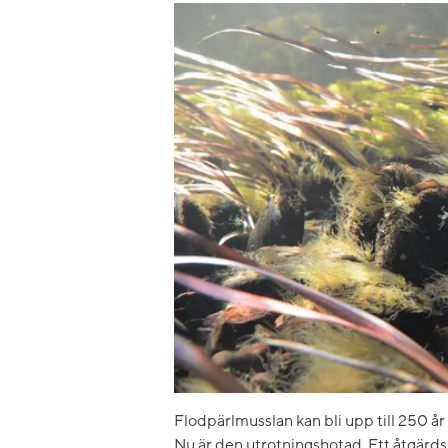
Flodpärlmusslan kan bli upp till 250 år o
Nu är den utrotningshotad. Ett åtgärds