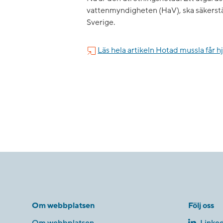
vattenmyndigheten (HaV), ska säkerställ
Sverige.
Läs hela artikeln Hotad mussla får 
Om webbplatsen
Följ oss
Om webbplatsen
Linked