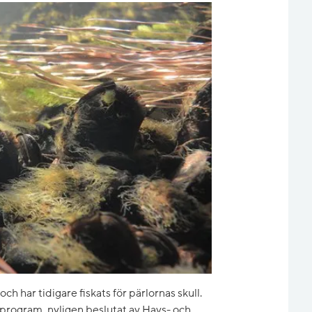
ch har tidigare fiskats för pärlornas skull.
program, nyligen beslutat av Havs- och