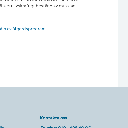
a ett livskraftigt bestånd av musslan i
hjälp av åtgärdsprogram
Kontakta oss
in
Telefon:
010 - 698 60 00