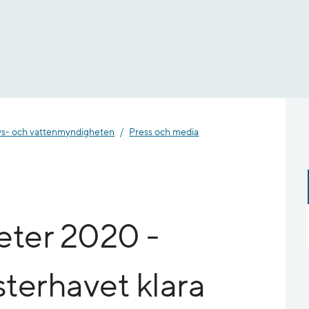
- och vatten­myndigheten
Press och media
eter 2020 -
sterhavet klara