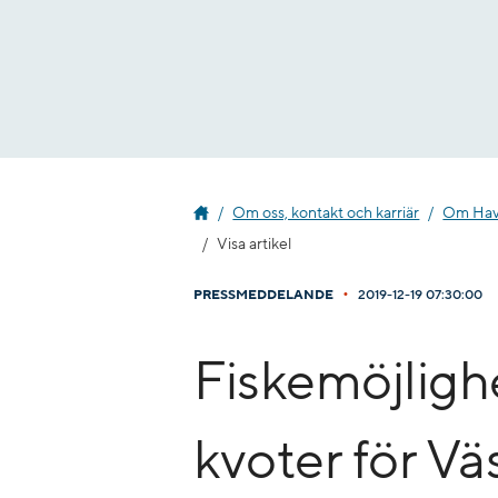
Gå
till
innehåll
Om oss, kontakt och karriär
Om Havs
Visa artikel
•
PRESSMEDDELANDE
2019-12-19 07:30:00
Fiskemöjligh
kvoter för Vä