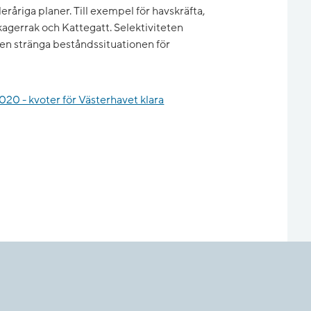
eråriga planer. Till exempel för havskräfta,
kagerrak och Kattegatt. Selektiviteten
den stränga beståndssituationen för
020 - kvoter för Västerhavet klara