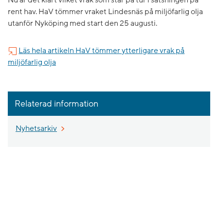
Nu är det klart vilket vrak som står på tur i satsningen på
rent hav. HaV tömmer vraket Lindesnäs på miljöfarlig olja
utanför Nyköping med start den 25 augusti.
Läs hela artikeln HaV tömmer ytterligare vrak på
miljöfarlig olja
Relaterad information
Nyhetsarkiv