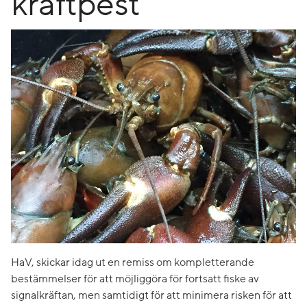
kräftpest
HaV, skickar idag ut en remiss om kompletterande
bestämmelser för att möjliggöra för fortsatt fiske av
signalkräftan, men samtidigt för att minimera risken för att