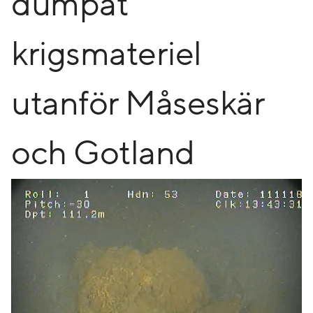
dumpat
krigsmateriel
utanför Måseskär
och Gotland