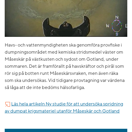
Havs- och vattenmyndigheten ska genomföra provfiske i
dumpningsområdet med kemiska stridsmedel väster om
Måseskär på västkusten och sydost om Gotland, under
sommaren. Det är framförallt på havskräftor och pirål som
rör sig på botten runt Måseskärsvraken, men även räka
som ska undersökas. Vid tidigare provtagning var värdena
så låga att de inte bedöms hälsofarliga.
Läs hela artikeln Ny studie för att undersöka spridning
av dumpat krigsmateriel utanför Måseskär och Gotland