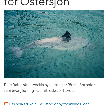
för Östersjön
Blue Baltic ska utveckla nya lösningar för miljöproblem
som övergödning och mikroskräp i havet.
Läs hela artikeln HaV stödjer ny forsknings- och