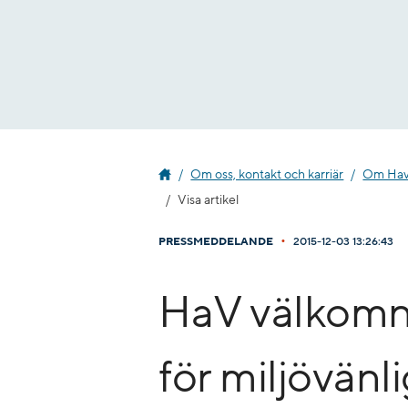
Gå
till
innehåll
Om oss, kontakt och karriär
Om Havs
Visa artikel
•
PRESSMEDDELANDE
2015-12-03 13:26:43
HaV välkomna
för miljövänl