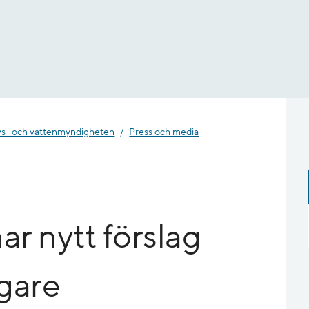
- och vatten­myndigheten
Press och media
r nytt förslag
igare