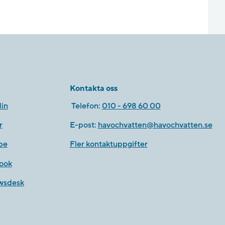
Kontakta oss
in
Telefon:
010 - 698 60 00
r
E-post:
havochvatten@havochvatten.se
be
Fler kontaktuppgifter
ook
wsdesk