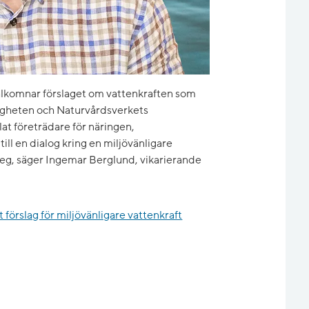
lkomnar förslaget om vattenkraften som
digheten och Naturvårdsverkets
mlat företrädare för näringen,
ill en dialog kring en miljövänligare
 steg, säger Ingemar Berglund, vikarierande
 förslag för miljövänligare vattenkraft