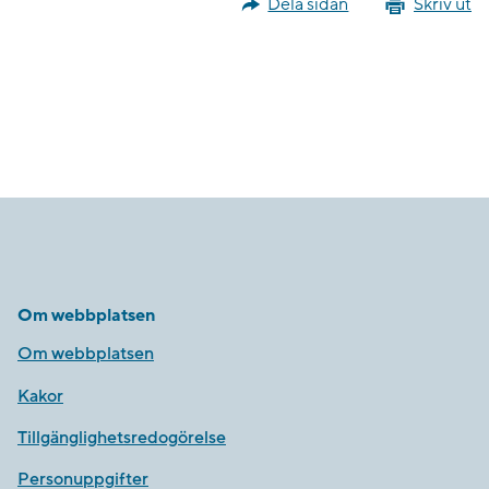
Dela sidan
Skriv ut
Om webbplatsen
Om webbplatsen
Kakor
Tillgänglighetsredogörelse
Personuppgifter