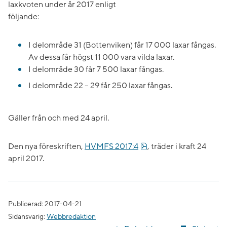
laxkvoten under år 2017 enligt
följande:
I delområde 31 (Bottenviken) får 17 000 laxar fångas.
Av dessa får högst 11 000 vara vilda laxar.
I delområde 30 får 7 500 laxar fångas.
I delområde 22 – 29 får 250 laxar fångas.
Gäller från och med 24 april.
pdf, 9.7 kB.
Den nya föreskriften,
HVMFS 2017:4
, träder i kraft 24
april 2017.
Publicerad: 2017-04-21
Sidansvarig:
Webbredaktion