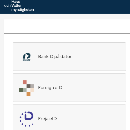
BankID på dator
Foreign eID
Freja eID+